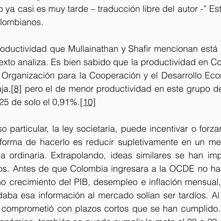
 ya casi es muy tarde – traducción libre del autor -” Est
olombianos.
oductividad que Mullainathan y Shafir mencionan está e
xto analiza. Es bien sabido que la productividad en Co
 Organización para la Cooperación y el Desarrollo Ec
ja,
[8]
 pero el de menor productividad en este grupo d
25 de solo el 0,91%.
[10]
o particular, la ley societaria, puede incentivar o forz
forma de hacerlo es reducir supletivamente en un mes
a ordinaria. Extrapolando, ideas similares se han im
tos. Antes de que Colombia ingresara a la OCDE no hab
o crecimiento del PIB, desempleo e inflación mensual, 
aba esa información al mercado solían ser tardíos. Al 
e comprometió con plazos cortos que se han cumplido.