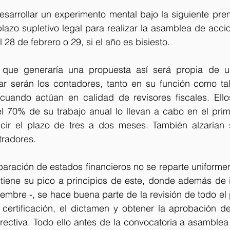
sarrollar un experimento mental bajo la siguiente prem
azo supletivo legal para realizar la asamblea de accion
28 de febrero o 29, si el año es bisiesto.
que generaría una propuesta así será propia de un
ar serán los contadores, tanto en su función como ta
ando actúan en calidad de revisores fiscales. Ellos 
l 70% de su trabajo anual lo llevan a cabo en el prime
ucir el plazo de tres a dos meses. También alzarían
tradores.
reparación de estados financieros no se reparte uniformem
iene su pico a principios de este, donde además de inc
iembre -, se hace buena parte de la revisión de todo el p
 certificación, el dictamen y obtener la aprobación de
directiva. Todo ello antes de la convocatoria a asamblea 