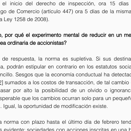
el inicio del derecho de inspección, ora 15 días h
o de Comercio (artículo 447) ora 5 días de la misma 
la Ley 1258 de 2008).
jo, por qué el experimento mental de reducir en un mes
ea ordinaria de accionistas?
e respuesta, la norma es supletiva. Si sus destinat
, podrán estipular en contrario en los estatutos socia
encillo. Sesgos que la economía conductual ha detectad
2]
 sumados a los costos de transacción, de tal cambio es
asar por alto la posibilidad de un olvido o ignoranc
esperable que los cambios ocurran solo para un pequeño
 Igual, la oportunidad de modificación existe. 
norma con plazo hasta el último día de febrero tend
 evidente: sociedades con acciones inscritas en una bo