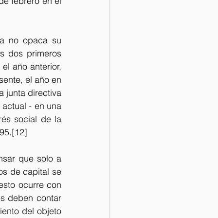
e febrero en el 
ta no opaca su 
s dos primeros 
l año anterior, 
ente, el año en 
 junta directiva 
 actual - en una 
és social de la 
95.
[12]
sar que solo a 
s de capital se 
esto ocurre con 
s deben contar 
nto del objeto 