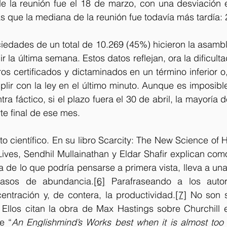
e la reunión fue el 18 de marzo, con una desviación e
as que la mediana de la reunión fue todavía más tardía:
edades de un total de 10.269 (45%) hicieron la asamble
 la última semana. Estos datos reflejan, ora la dificult
ros certificados y dictaminados en un término inferior o
lir con la ley en el último minuto. Aunque es imposible
ra fáctico, si el plazo fuera el 30 de abril, la mayoría
te final de ese mes.  
o científico. En su libro Scarcity: The New Science of 
ives, Sendhil Mullainathan y Eldar Shafir explican com
a de lo que podría pensarse a primera vista, lleva a una 
casos de abundancia.
[6]
 Parafraseando a los autor
entración y, de contera, la productividad.
[7]
 No son s
 Ellos citan la obra de Max Hastings sobre Churchill e
e “
An Englishmind’s Works best when it is almost too 