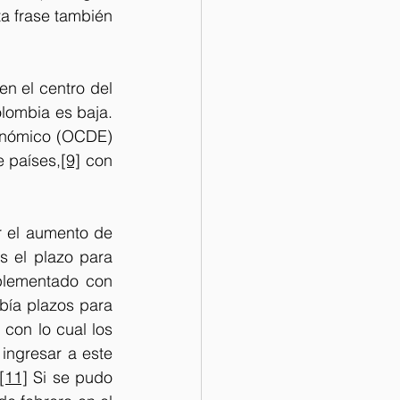
a frase también 
n el centro del 
lombia es baja. 
onómico (OCDE) 
e países,
[9]
 con 
ar el aumento de 
 el plazo para 
plementado con 
ía plazos para 
con lo cual los 
ingresar a este 
[11]
 Si se pudo 