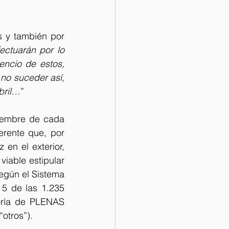
 y también por 
ectuarán por lo 
ncio de estos, 
no suceder así, 
bril…
”
iembre de cada 
erente que, por 
en el exterior, 
iable estipular 
Según el Sistema 
 5 de las 1.235 
oría de PLENAS 
“otros”).