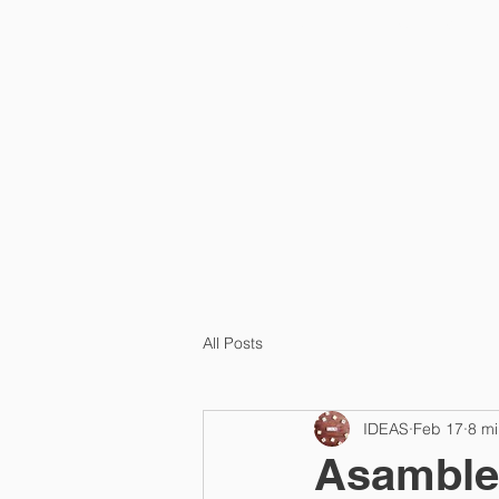
HOME
¿QUÉ ES?
All Posts
IDEAS
Feb 17
8 mi
Asamblea