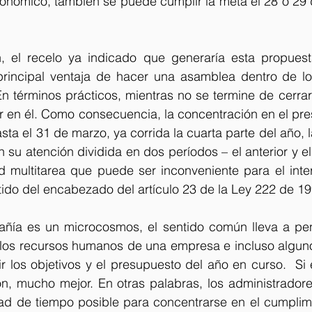
onómico, también se puede cumplir la meta el 28 o 29 d
, el recelo ya indicado que generaría esta propues
 principal ventaja de hacer una asamblea dentro de lo
términos prácticos, mientras no se termine de cerrar e
 en él. Como consecuencia, la concentración en el pres
ta el 31 de marzo, ya corrida la cuarta parte del año, la
 su atención dividida en dos períodos – el anterior y el
d multitarea que puede ser inconveniente para el inter
ido del encabezado del artículo 23 de la Ley 222 de 19
ía es un microcosmos, el sentido común lleva a pen
s los recursos humanos de una empresa e incluso alguno
 los objetivos y el presupuesto del año en curso.  Si 
n, mucho mejor. En otras palabras, los administradore
ad de tiempo posible para concentrarse en el cumplimie