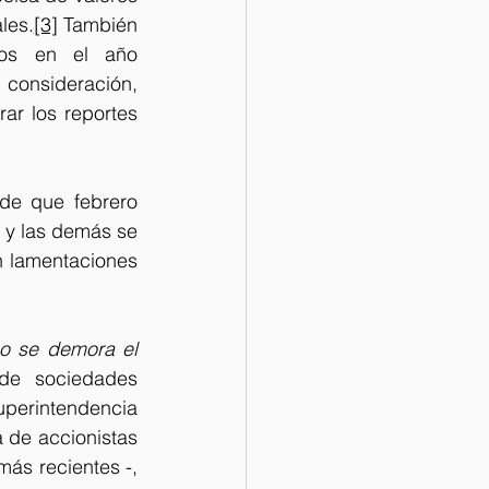
les.
[3]
 También 
os en el año 
consideración, 
r los reportes 
de que febrero 
 y las demás se 
 lamentaciones 
o se demora el 
de sociedades 
uperintendencia 
 de accionistas 
ás recientes -, 