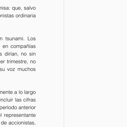
isa: que, salvo 
istas ordinaria 
 tsunami. Los 
l en compañías 
dirían, no sin 
r trimestre, no 
 su voz muchos 
ente a lo largo 
luir las cifras 
eríodo anterior 
l representante 
de accionistas, 