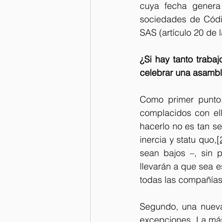
cuya fecha genera 
sociedades de Códig
SAS (artículo 20 de 
¿Si hay tanto traba
celebrar una asambl
Como primer punto d
complacidos con ella
hacerlo no es tan s
inercia y statu quo,
[
sean bajos –, sin p
llevarán a que sea 
todas las compañías.
Segundo, una nueva 
excepciones. La más