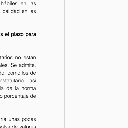
ábiles en las 
calidad en las 
 el plazo para 
arios no están 
les. Se admite, 
o, como los de 
tatutario – así 
ia de la norma 
 porcentaje de 
ría unas pocas 
lsa de valores 