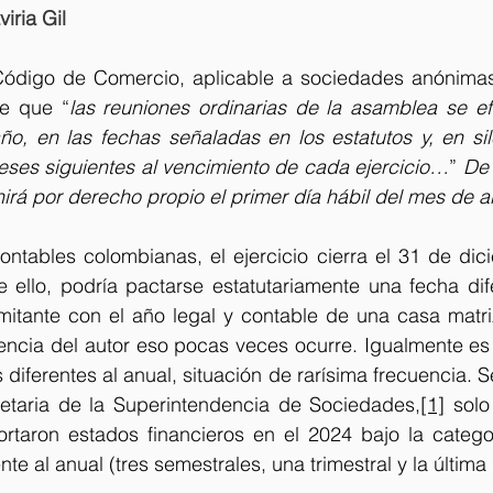
iria Gil
 Código de Comercio, aplicable a sociedades anónimas
ce que “
las reuniones ordinarias de la asamblea se ef
o, en las fechas señaladas en los estatutos y, en sile
meses siguientes al vencimiento de cada ejercicio…
” 
De 
irá por derecho propio el primer día hábil del mes de a
ntables colombianas, el ejercicio cierra el 31 de dic
e ello, podría pactarse estatutariamente una fecha dif
itante con el año legal y contable de una casa matriz 
ncia del autor eso pocas veces ocurre. Igualmente es v
 diferentes al anual, situación de rarísima frecuencia. 
etaria de la Superintendencia de Sociedades,
[1]
 solo
rtaron estados financieros en el 2024 bajo la categ
nte al anual (tres semestrales, una trimestral y la última 