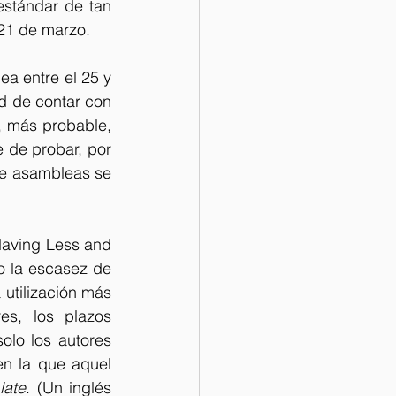
stándar de tan 
 21 de marzo. 
a entre el 25 y 
ad de contar con 
, más probable, 
 de probar, por 
 de asambleas se 
Having Less and 
o la escasez de 
utilización más 
es, los plazos 
olo los autores 
n la que aquel 
late
. (Un inglés 