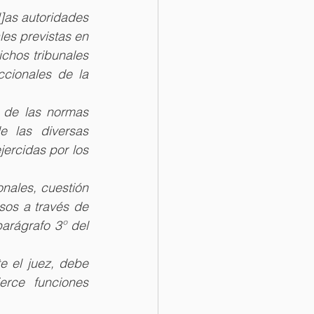
l]as autoridades 
es previstas en 
chos tribunales 
cionales de la 
n de las normas 
 las diversas 
ercidas por los 
onales, cuestión 
sos a través de 
arágrafo 3º del 
e el juez, debe 
erce funciones 