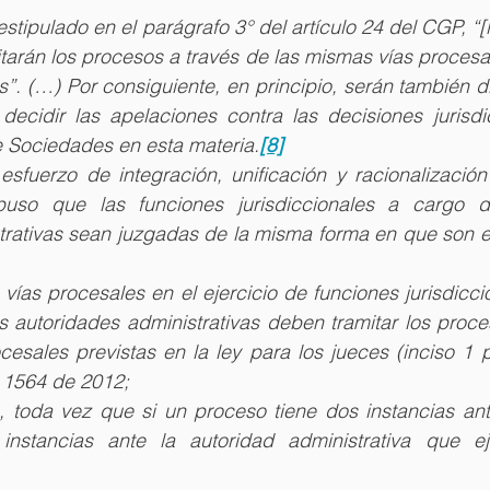
estipulado en el parágrafo 3° del artículo 24 del CGP, “[
itarán los procesos a través de las mismas vías procesal
es”. (…) Por consiguiente, en principio, serán también di
ecidir las apelaciones contra las decisiones jurisdic
 Sociedades en esta materia.
[8]
 esfuerzo de integración, unificación y racionalizació
uso que las funciones jurisdiccionales a cargo de
trativas sean juzgadas de la misma forma en que son ej
 vías procesales en el ejercicio de funciones jurisdicci
s autoridades administrativas deben tramitar los proce
esales previstas en la ley para los jueces (inciso 1 p
y 1564 de 2012;
a, toda vez que si un proceso tiene dos instancias ant
instancias ante la autoridad administrativa que ej