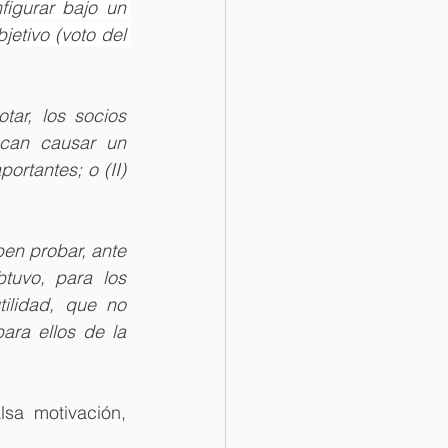
igurar bajo un 
jetivo (voto del 
ar, los socios 
can causar un 
ortantes; o (II) 
en probar, ante 
tuvo, para los 
ilidad, que no 
ra ellos de la 
sa motivación, 