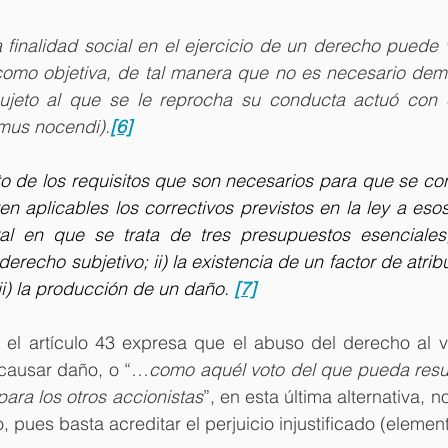
a finalidad social en el ejercicio de un derecho puede ve
como objetiva, de tal manera que no es necesario demos
ujeto al que se le reprocha su conducta actuó con e
mus nocendi).
[6]
o de los requisitos que son necesarios para que se con
en aplicables los correctivos previstos en la ley a esos 
l en que se trata de tres presupuestos esenciales, 
erecho subjetivo; ii) la existencia de un factor de atribu
 iii) la producción de un daño.
[7]
el artículo 43 expresa que el abuso del derecho al v
 causar daño, o “…
como aquél voto del que pueda result
ara los otros accionistas
”, en esta última alternativa, n
, pues basta acreditar el perjuicio injustificado (element