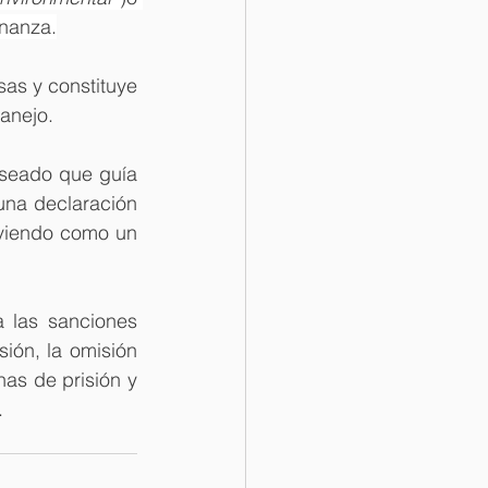
rnanza.
as y constituye 
anejo.
eseado que guía 
una declaración 
viendo como un 
 las sanciones 
ión, la omisión 
as de prisión y 
.