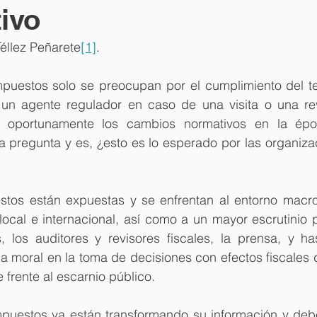
ivo
Téllez Peñarete
[1]
.
uestos solo se preocupan por el cumplimiento del tem
un agente regulador en caso de una visita o una revi
ar oportunamente los cambios normativos en la ép
a pregunta y es, ¿esto es lo esperado por las organiza
tos están expuestas y se enfrentan al entorno macro f
ocal e internacional, así como a un mayor escrutinio p
s, los auditores y revisores fiscales, la prensa, y ha
 la moral en la toma de decisiones con efectos fiscale
frente al escarnio público.
puestos ya están transformando su información y deb