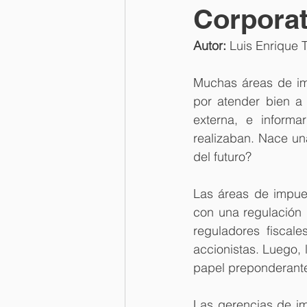
Corporat
Autor:
 Luis Enrique 
Muchas áreas de imp
por atender bien a 
externa, e inform
realizaban. Nace un
del futuro?
Las áreas de impues
con una regulación l
reguladores fiscale
accionistas. Luego,
papel preponderante 
Las gerencias de im