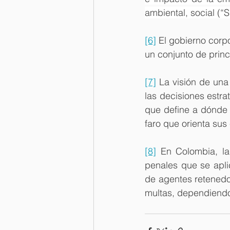
ambiental, social (“
[6]
 El gobierno corp
un conjunto de prin
[7]
 La visión de una
las decisiones estra
que define a dónde 
faro que orienta sus
[8]
 En Colombia, la
penales que se aplic
de agentes retenedor
multas, dependiendo