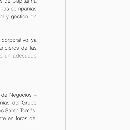
 de Capital ha 
e las compañías 
ol y gestión de 
corporativo, ya 
ncieros de las 
jo un adecuado 
 de Negocios – 
ías del Grupo 
es Santo Tomás, 
e en foros del 