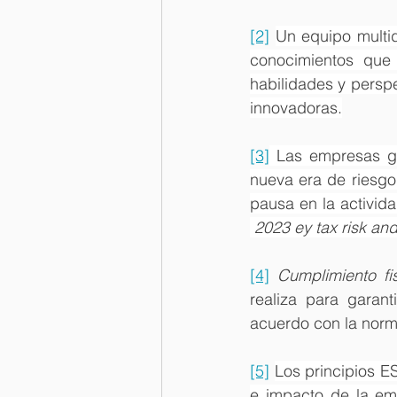
[2]
Un equipo multid
conocimientos que 
habilidades y persp
innovadoras.
[3]
 Las empresas gl
nueva era de riesgo
 2023 ey tax risk an
[4]
Cumplimiento fi
realiza para garant
acuerdo con la norma
[5]
Los principios ES
e impacto de la em