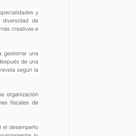
specialidades y 
diversidad de 
más creativas e 
 gestionar una 
 después de una 
pausa en la actividad de aplicación durante la pandemia de por Covid-19, revela según la 
a organización 
es fiscales de 
ar el desempeño 
nvironmental
 )o 