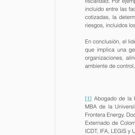
fiscalidad. Por eje
incluido entre las f
cotizadas, la determ
riesgos, incluidos lo
En conclusión, el li
que implica una ges
organizaciones, ali
ambiente de control,
[1]
 Abogado de la U
MBA de la Universi
Frontera Energy. Doc
Externado de Colomb
ICDT, IFA, LEGIS y U