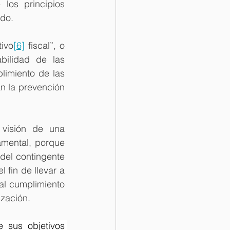
los principios 
ado.
ivo
[6]
 fiscal”, o 
bilidad de las 
imiento de las 
n la prevención 
 visión de una 
mental, porque 
el contingente 
l fin de llevar a 
l cumplimiento 
ización.
 sus objetivos 