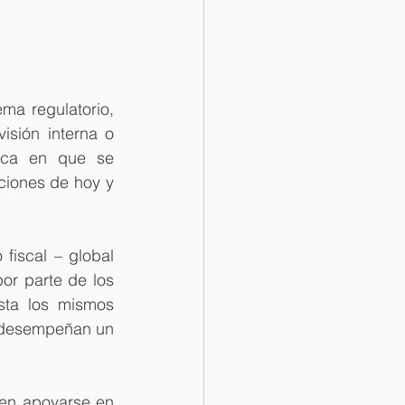
a regulatorio, 
sión interna o 
oca en que se 
ciones de hoy y 
iscal – global 
or parte de los 
sta los mismos 
s desempeñan un 
en apoyarse en 