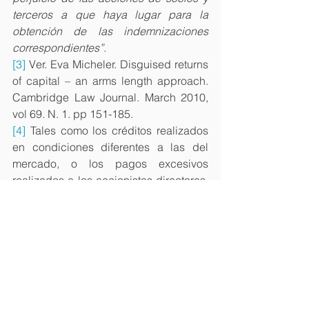
terceros a que haya lugar para la 
obtención de las indemnizaciones 
correspondientes”.
[3]
 Ver. Eva Micheler. Disguised returns 
of capital – an arms length approach. 
Cambridge Law Journal. March 2010, 
vol 69. N. 1. pp 151-185.
[4]
 Tales como los créditos realizados  
en condiciones diferentes a las del 
mercado, o los pagos excesivos 
realizados a los accionistas-directores, 
o la compra de propiedades 
innecesarias para el negocio hecho a 
los accionistas, entre otras.
[5]
 Ver. In re Lee, Behrens & Co. Ltd, Re 
W&W Roith Ltd. And In re Horsley & 
Weight, Ridge Securities v. I.R.C. and 
Charterbridge Corporation v. Lloyds 